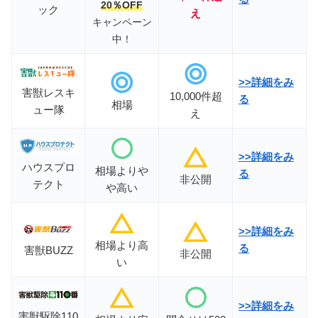
20
％OFF
ック
え
キャンペーン
中！
>>詳細をみ
害獣レスキ
10,000件超
る
相場
ュー隊
え
>>
詳細をみ
ハウスプロ
相場よりや
る
非公開
テクト
や高い
>>詳細をみ
相場より高
る
害獣BUZZ
非公開
い
>>詳細をみ
害獣駆除110