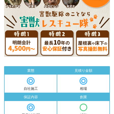
業態
見積り金額
自社施工
相場
保証内容
創業