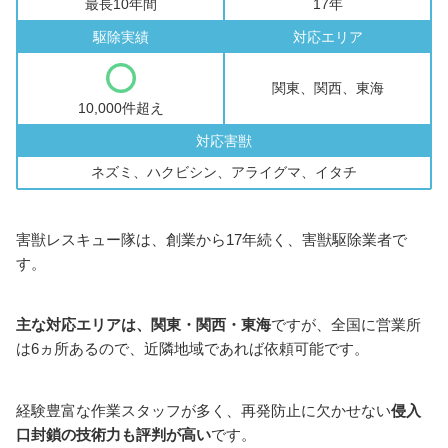
最長10年間
17年
駆除実績
対応エリア
関東、関西、東海
10,000件超え
対応害獣
ネズミ、ハクビシン、アライグマ、イタチ
害獣レスキュー隊は、創業から17年続く、害獣駆除業者で
す。
主な対応エリアは、関東・関西・東海
ですが、全国に営業所
は6ヵ所あるので、近隣地域であれば依頼可能です。
経験豊富な作業スタッフが多く、再発防止に欠かせない
侵入
口封鎖の技術力も評判が高い
です。