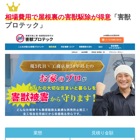
相場費用で屋根裏の害獣駆除
が得意
「害獣
プロテック」
業態
見積り金額