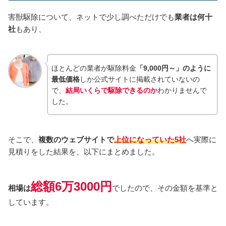
害獣駆除について、ネットで少し調べただけでも
業者は何十
社
もあり、
ほとんどの業者が駆除料金
「9,000円～」のように
最低価格
しか公式サイトに掲載されていないの
で、
結局いくらで駆除できるのか
わかりませんで
した。
そこで、
複数のウェブサイトで
上位になっていた5社
へ実際に
見積りをした結果を、以下にまとめました。
総額6万3000円
相場は
でしたので、その金額を基準と
しています。