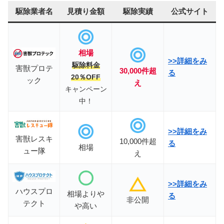
駆除業者名
見積り金額
駆除実績
公式サイト
相場
>>詳細をみ
駆除料金
害獣プロテ
30,000件超
る
20
％OFF
ック
え
キャンペーン
中！
>>詳細をみ
害獣レスキ
10,000件超
る
相場
ュー隊
え
>>
詳細をみ
ハウスプロ
相場よりや
る
非公開
テクト
や高い