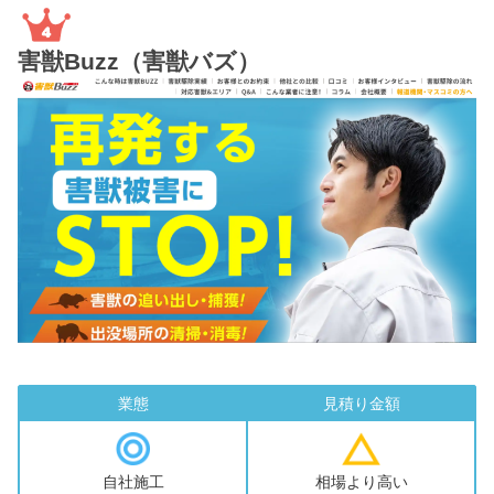
害獣Buzz（害獣バズ）
業態
見積り金額
自社施工
相場より高い