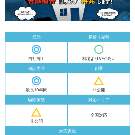
業態
見積り金額
自社施工
相場よりやや高い
保証内容
創業
最長10年間
非公開
駆除実績
対応エリア
全国対応
非公開
対応害獣