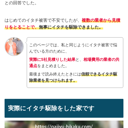
との回答でした。
はじめてのイタチ被害で不安でしたが、
複数の業者から見積
りをとることで、
無事にイタチを駆除できました。
このページでは、私と同じようにイタチ被害で悩
んでいる方のために、
実際に5社見積りした結果
と、
相場費用の業者の共
通点
をまとめました。
最後まで読み終えたときには
信頼できるイタチ駆
除業者を見つけられ
ます。
実際にイタチ駆除をした家です