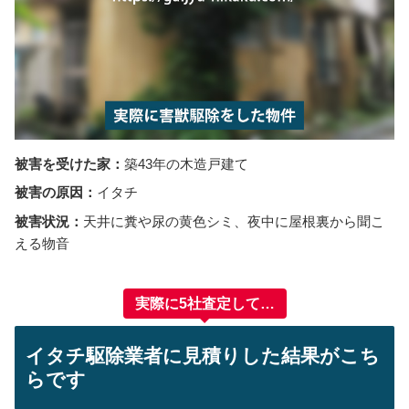
被害を受けた家：
築43年の木造戸建て
被害の原因
：
イタチ
被害状況：
天井に糞や尿の黄色シミ、夜中に屋根裏から聞こ
える物音
実際に5社査定して…
イタチ駆除業者に見積りした結果がこち
らです