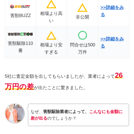
>>詳細をみ
相場より高
る
害獣BUZZ
非公開
い
>>詳細をみ
害獣駆除110
相場より安
問合せは500
る
番
すぎる
万件
26
5社に査定金額を出してもらいましたが、業者によって
万円の差
が出たことに驚きました。
なぜ、
害獣駆除業者によって、
こんなにも金額に
差が出る
のでしょうか？