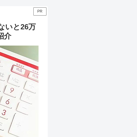
PR
いと26万
紹介