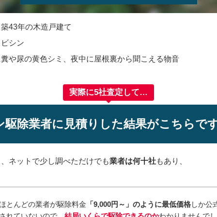
：
築43年の木造戸建て
クビシン
に糞や尿の黄色シミ、夜中に屋根裏から聞こえる物音
実際に5社査定して…
ン駆除業者に見積りした結果がこちらで
て、ネットで少し調べただけでも
業者は何十社
もあり、
ほとんどの業者が駆除料金
「9,000円～」のように最低価格
しか公
されていないので、
結局いくらで駆除できるのか
わかりませんで