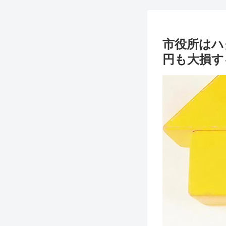
市役所はハ
円も大損す