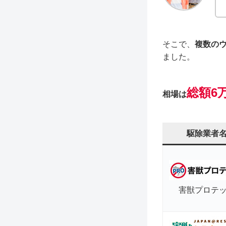
そこで、
複数の
ました。
総額6万
相場は
駆除業者
害獣プロテ