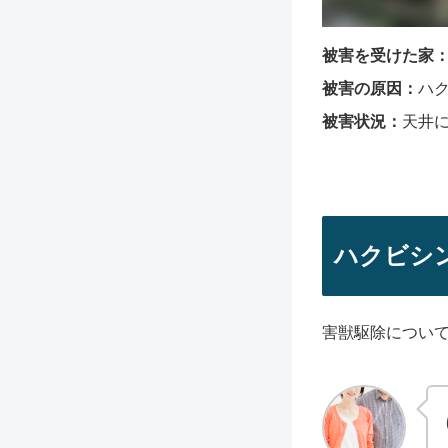
被害を受けた家
被害の原因
：
ハ
被害状況：
天井
ハクビシ
害獣駆除につい