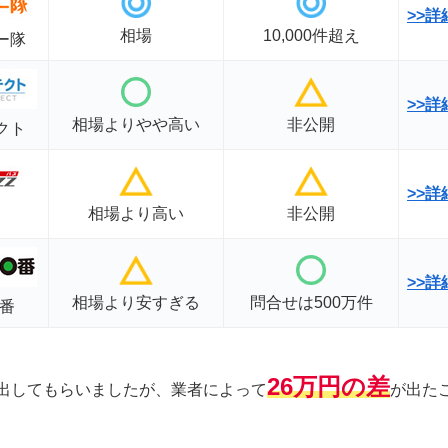
>>
相場
10,000件超え
ー隊
>>
詳
相場よりやや高い
非公開
クト
>>
相場より高い
非公開
>>
相場より安すぎる
問合せは500万件
0番
26万円の差
出してもらいましたが、業者によって
が出た