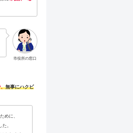
市役所の窓口
で、
無事にハクビ
のために、
した。