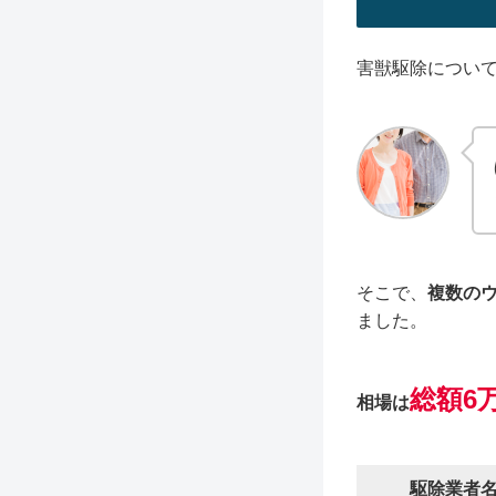
害獣駆除につい
そこで、
複数の
ました。
総額6万
相場は
駆除業者