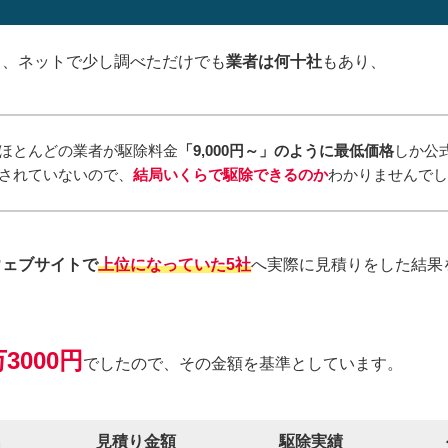
て、ネットで少し調べただけでも
業者は何十社
もあり、
ほとんどの業者が駆除料金
「9,000円～」のように最低価格
しか公
されていないので、
結局いくらで駆除できるのか
わかりませんで
ウェブサイトで
上位になっていた5社
へ実際に見積りをした結果
3000円
でしたので、その金額を基準としています。
名
見積り金額
駆除実績