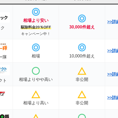
相場
より安い
>>
30,000件超え
駆除料金20％OFF
ック
キャンペーン中！
>>
相場
10,000件超え
ー隊
>>
詳
相場よりやや高い
非公開
クト
>>
相場より高い
非公開