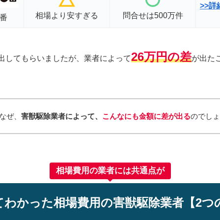
>>
相場より安すぎる
問合せは500万件
0番
26万円の差
出してもらいましたが、業者によって
が出た
なぜ、
害獣駆除業者によって、
こんなにも金額に差が出る
のでし
相場費用の業者には共通点が
てわかった相場費用の害獣駆除業者【2つ