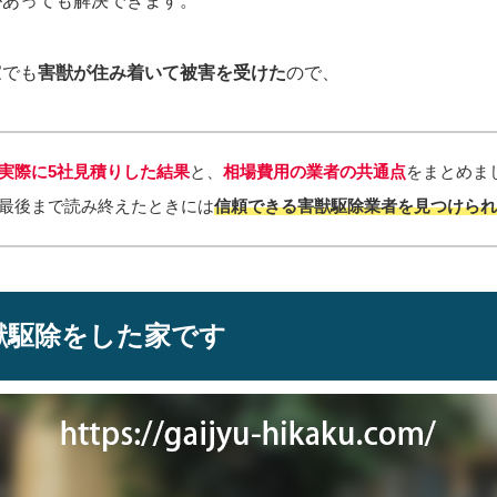
があっても解決できます。
家でも
害獣が住み着いて被害を受けた
ので、
実際に5社見積りした結果
と、
相場費用の
業者の共通点
をまとめま
最後まで読み終えたときには
信頼できる害獣駆除業者を見つけら
獣駆除をした家です