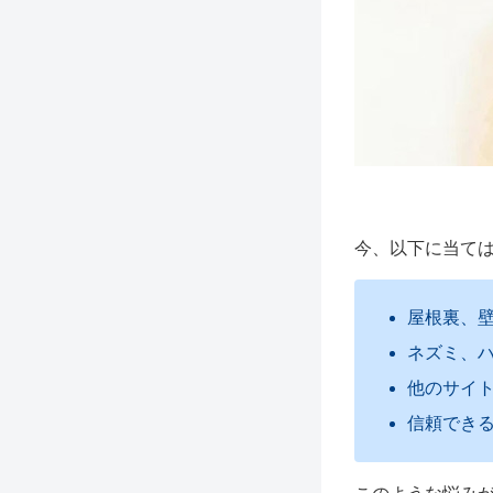
今、以下に当て
屋根裏、
ネズミ、
他のサイ
信頼でき