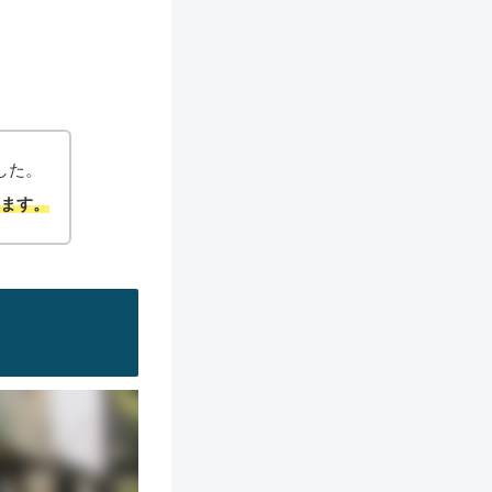
した。
れ
ます。