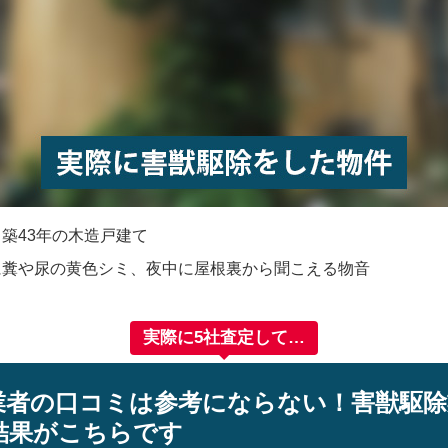
：
築43年の木造戸建て
に糞や尿の黄色シミ、夜中に屋根裏から聞こえる物音
実際に5社査定して…
業者の口コミは参考にならない！害獣駆除
結果がこちらです