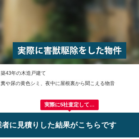
：
築43年の木造戸建て
に糞や尿の黄色シミ、夜中に屋根裏から聞こえる物音
実際に5社査定して…
業者に見積りした結果がこちらです