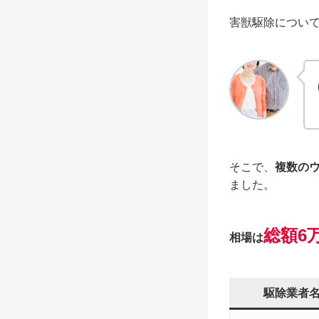
害獣駆除につい
そこで、
複数の
ました。
総額6万
相場は
駆除業者