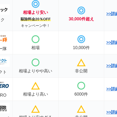
相場
より安い
>>
30,000件超え
駆除料金20％OFF
ック
キャンペーン中！
>>
相場
10,000件
ー隊
>>
詳
相場よりやや高い
非公開
クト
>>
相場より高い
6000件
RO
>>