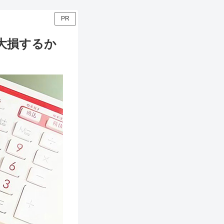
PR
大損するか