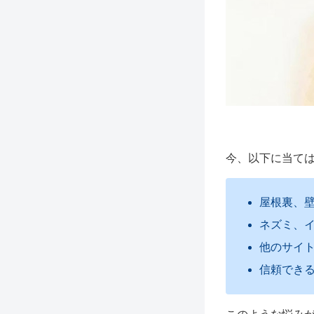
今、以下に当て
屋根裏、
ネズミ、
他のサイ
信頼でき