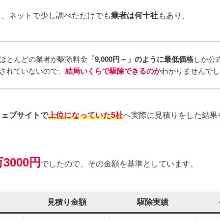
て、ネットで少し調べただけでも
業者は何十社
もあり、
ほとんどの業者が駆除料金
「9,000円～」のように最低価格
しか公
されていないので、
結局いくらで駆除できるのか
わかりませんで
ウェブサイトで
上位になっていた5社
へ実際に見積りをした結果
3000円
でしたので、その金額を基準としています。
名
見積り金額
駆除実績