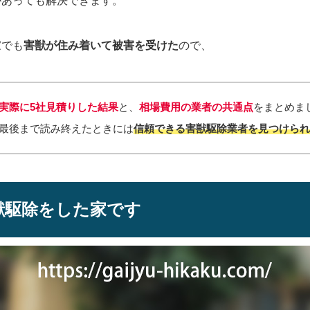
があっても解決できます。
家でも
害獣が住み着いて被害を受けた
ので、
実際に5社見積りした結果
と、
相場費用の
業者の共通点
をまとめま
最後まで読み終えたときには
信頼できる害獣駆除業者を見つけら
獣駆除をした家です