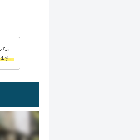
した。
れ
ます。