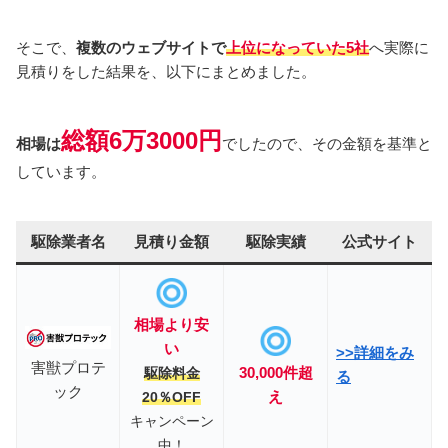
そこで、
複数のウェブサイトで
上位になっていた5社
へ実際に
見積りをした結果を、以下にまとめました。
総額6万3000円
相場は
でしたので、その金額を基準と
しています。
駆除業者名
見積り金額
駆除実績
公式サイト
相場
より安
い
>>詳細をみ
害獣プロテ
30,000件超
駆除料金
る
ック
え
20％OFF
キャンペーン
中！