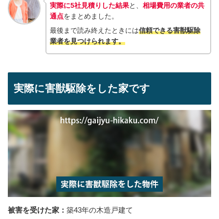
実際に5社見積りした結果
と、
相場費用の
業者の共
通点
をまとめました。
最後まで読み終えたときには
信頼できる害獣駆除
業者を見つけられ
ます。
実際に害獣駆除をした家です
被害を受けた家：
築43年の木造戸建て