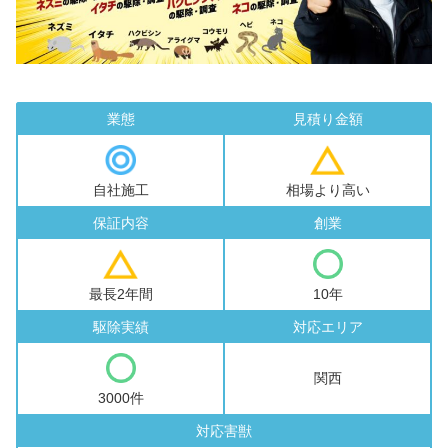
業態
見積り金額
自社施工
相場より高い
保証内容
創業
最長2年間
10年
駆除実績
対応エリア
関西
3000件
対応害獣