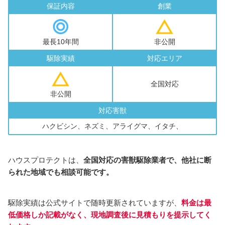
保証内容
創業
最長10年間
非公開
駆除実績
対応エリア
全国対応
非公開
対応害獣
ハクビシン、ネズミ、アライグマ、イタチ、
ハウスプロテクトは、
全国対応の害獣駆除業者で、他社に断
られた地域でも相談可能です。
駆除実績は公式サイトで随時更新されていますが、
料金は最
低価格しか記載がなく、
現地
調査
後に
見積もりを
提示
してく