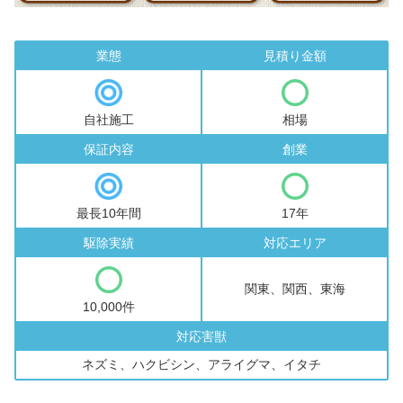
業態
見積り金額
自社施工
相場
保証内容
創業
最長10年間
17年
駆除実績
対応エリア
関東、関西、東海
10,000件
対応害獣
ネズミ、ハクビシン、アライグマ、イタチ