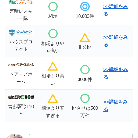
>>詳細をみ
害獣レスキ
る
相場
10,000件
ュー隊
>>
詳細をみ
ハウスプロ
相場よりや
る
非公開
テクト
や高い
>>詳細をみ
ベアーズホ
相場より高
る
3000件
ーム
い
>>詳細をみ
害獣駆除110
相場より安
問合せは500
る
番
すぎる
万件