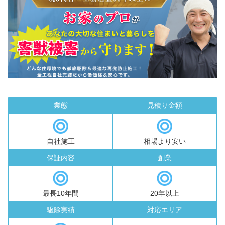
業態
見積り金額
自社施工
相場より安い
保証内容
創業
最長10年間
20年以上
駆除実績
対応エリア