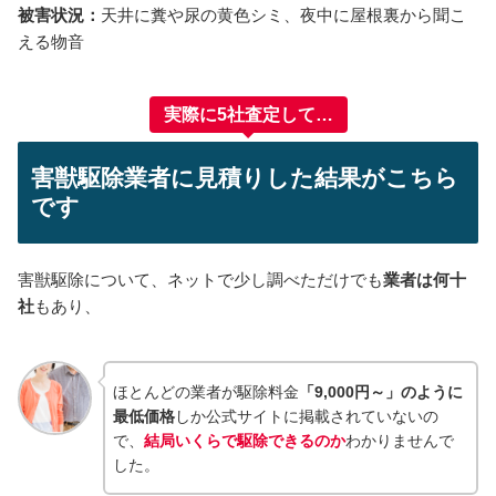
被害状況：
天井に糞や尿の黄色シミ、夜中に屋根裏から聞こ
える物音
実際に5社査定して…
害獣駆除業者に見積りした結果がこちら
です
害獣駆除について、ネットで少し調べただけでも
業者は何十
社
もあり、
ほとんどの業者が駆除料金
「9,000円～」のように
最低価格
しか公式サイトに掲載されていないの
で、
結局いくらで駆除できるのか
わかりませんで
した。