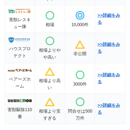
>>詳細をみ
害獣レスキ
る
相場
10,000件
ュー隊
>>
詳細をみ
ハウスプロ
相場よりや
る
非公開
テクト
や高い
>>詳細をみ
ベアーズホ
相場より高
る
3000件
ーム
い
>>詳細をみ
害獣駆除110
相場より安
問合せは500
る
番
すぎる
万件