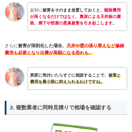
反対に
被害をそのまま放置しておくと、
駆除費用
が高くなるだけではなく、糞尿による天井板の腐
敗、廊下や部屋の悪臭被害を引き起こします。
さらに
被害が深刻化した場合、
天井や壁の張り替えなど修繕
費用も必要となり出費が高額になる恐れも。
異変に気付いたらすぐに相談することで、
被害と
費用を最小限に抑えられるわけですね。
2. 複数業者に同時見積りで相場を確認する