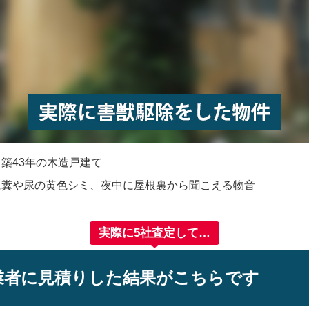
：
築43年の木造戸建て
に糞や尿の黄色シミ、夜中に屋根裏から聞こえる物音
実際に5社査定して…
業者に見積りした結果がこちらです