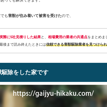
があっても解決できます。
家でも
害獣が住み着いて被害を受けた
ので、
実際に5社見積りした結果
と、
相場費用の
業者の共通点
をまとめま
最後まで読み終えたときには
信頼できる害獣駆除業者を見つけら
獣駆除をした家です