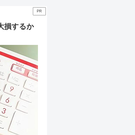
PR
大損するか