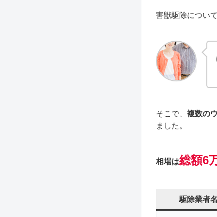
害獣駆除につい
そこで、
複数の
ました。
総額6万
相場は
駆除業者