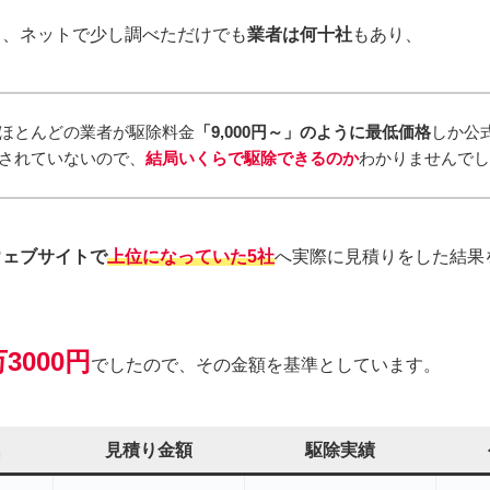
て、ネットで少し調べただけでも
業者は何十社
もあり、
ほとんどの業者が駆除料金
「9,000円～」のように最低価格
しか公
されていないので、
結局いくらで駆除できるのか
わかりませんで
ウェブサイトで
上位になっていた5社
へ実際に見積りをした結果
3000円
でしたので、その金額を基準としています。
名
見積り金額
駆除実績