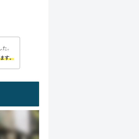
した。
れ
ます。