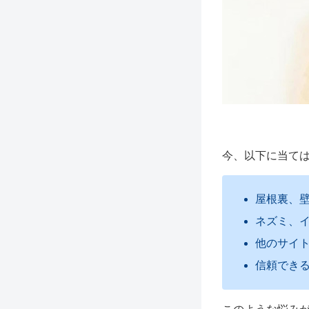
今、以下に当て
屋根裏、
ネズミ、
他のサイ
信頼でき