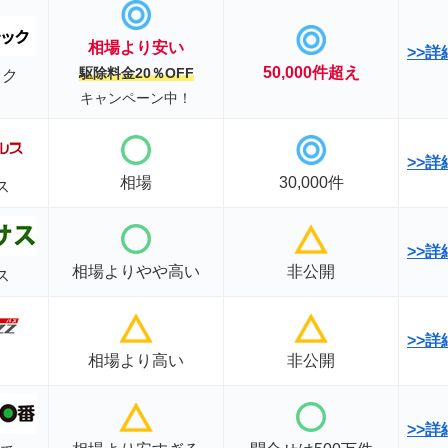
相場
より安い
>>
50,000件超え
駆除料金20％OFF
ック
キャンペーン中！
>>
相場
30,000件
ス
>>
詳
相場よりやや高い
非公開
ス
>>
相場より高い
非公開
>>