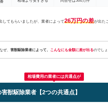
相場より安すぎる
問合せは500万件
0番
26万円の差
出してもらいましたが、業者によって
が出た
なぜ、
害獣駆除業者によって、
こんなにも金額に差が出る
のでし
相場費用の業者には共通点が
の害獣駆除業者【2つの共通点】